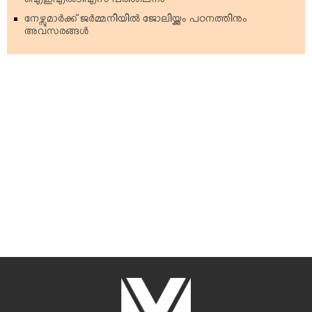
ഐഇഎല്‍ടിഎസ് പരിശീലനം
നേഴ്സുമാര്‍ക്ക് ജര്‍മ്മനിയില്‍ ജോലിയ്ക്കും പഠനത്തിനും
അവസരങ്ങള്‍