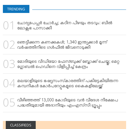
VIDEOS
TRENDING
YOUR SAY
COOKERY
ചോദ്യപേപ്പര്‍ ചോര്‍ച്ച; കഠിന പിഴയും തടവും: ബില്‍
KARSHAKAN
ലോക്സഭ പാസാക്കി
TOURS & TRAVEL
ഞെട്ടിക്കുന്ന കണക്കുകള്‍; 1,340 ഇന്ത്യക്കാര്‍ മൂന്ന്
GREETINGS
വര്‍ഷത്തിനിടെ ഗള്‍ഫില്‍ ജീവനൊടുക്കി
CLASSIFIEDS
മോദിയുടെ വീഡിയോ ഫേസ്ബുക്ക് ബ്ലോക്ക് ചെയ്തു; മെറ്റ
OBITUARY
ഗ്ലോബല്‍ ഹെഡിനെ വിളിപ്പിച്ച് കേന്ദ്രം
മലയാളിയുടെ ഭഷ്യസംസ്‌കാരത്തിന് പകിട്ടേകിയിരുന്ന
കമ്പനികള്‍ കോര്‍പറേറ്റുകളുടെ കൈകളിലേയ്ക്ക്
വിഴിഞ്ഞത്ത് 13,000 കോടിയുടെ വന്‍ വിദേശ നിക്ഷേപ
പദ്ധതിയുമായി അദാനിയും എംഎസ്‌സി ഗ്രൂപ്പും
CLASSIFIEDS