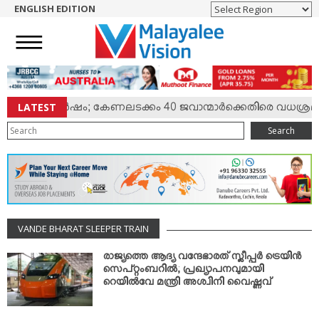
ENGLISH EDITION
HOME
NEWS
ENGLISH
NRI
LATEST
്മില്‍ സംഘര്‍ഷം; കേണലടക്കം 40 ജവാന്മാര്‍ക്കെതിരെ വധശ്രമക
ENTERTAINMENT
Search
MV SPECIAL
SPORTS
LIFESTYLE
TECH & AUTO
VANDE BHARAT SLEEPER TRAIN
SOCIAL SPHERE
EDITORIAL
രാജ്യത്തെ ആദ്യ വന്ദേഭാരത് സ്ലീപ്പര്‍ ട്രെയിന്‍
സെപ്റ്റംബറില്‍; പ്രഖ്യാപനവുമായി
ARTS & LITERATURE
റെയില്‍വേ മന്ത്രി അശ്വിനി വൈഷ്ണവ്
MAGAZINE