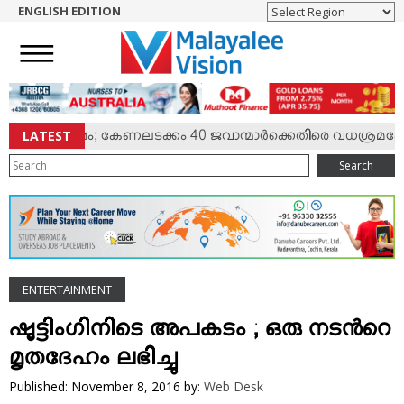
ENGLISH EDITION
HOME
NEWS
ENGLISH
NRI
LATEST
്‍ സംഘര്‍ഷം; കേണലടക്കം 40 ജവാന്മാര്‍ക്കെതിരെ വധശ്രമക്കേസ
ENTERTAINMENT
Search
MV SPECIAL
SPORTS
LIFESTYLE
TECH & AUTO
ENTERTAINMENT
SOCIAL SPHERE
EDITORIAL
ഷൂട്ടിംഗിനിടെ അപകടം ; ഒരു നടന്‍റെ
ARTS & LITERATURE
മൃതദേഹം ലഭിച്ചു
MAGAZINE
Published: November 8, 2016
by:
Web Desk