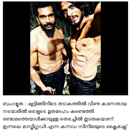
VIDEOS
YOUR SAY
COOKERY
KARSHAKAN
TOURS & TRAVEL
GREETINGS
CLASSIFIEDS
OBITUARY
ബംഗളൂരു : ഷൂട്ടിങ്ങിനിടെ തടാകത്തിൽ വീണു കാണാതായ
നടന്മാരിൽ ഒരാളുടെ മൃതദേഹം കണ്ടെത്തി.
രണ്ടാമത്തെയാൾക്കായുള്ള തെരച്ചിൽ തുടരുകയാണ്.
ഇന്നലെ മാസ്തിഗുഡി എന്ന കന്നഡ സിനിമയുടെ ക്ലൈമാക്സ്