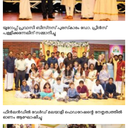
യൂറോപ്പ് പ്രവാസി ബിസ്‌നസ് പുരസ്‌കാരം ഡോ. പ്രിന്‍സ്
പള്ളിക്കുന്നേലിന് സമ്മാനിച്ചു
ഫിന്‍ലന്‍ഡില്‍ വേള്‍ഡ് മലയാളി ഫെഡറേഷന്റെ നേതൃത്വത്തില്‍
ഓണം ആഘോഷിച്ചു