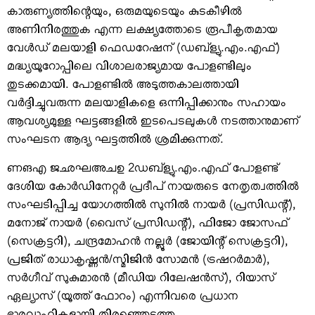
കാരുണ്യത്തിന്റെയും, ഒരുമയുടെയും കുടകീഴില്‍
അണിനിരത്തുക എന്ന ലക്ഷ്യത്തോടെ രൂപീകൃതമായ
വേള്‍ഡ് മലയാളി ഫെഡറേഷന് (ഡബ്‌ള്യു.എം.എഫ്)
മദ്ധ്യയൂറോപ്പിലെ വിശാലരാജ്യമായ പോളണ്ടിലും
തുടക്കമായി. പോളണ്ടില്‍ അടുത്തകാലത്തായി
വര്‍ദ്ദിച്ചുവരുന്ന മലയാളികളെ ഒന്നിപ്പിക്കാനും സഹായം
ആവശ്യമുള്ള ഘട്ടങ്ങളില്‍ ഇടപെടലുകള്‍ നടത്താനുമാണ്
സംഘടന ആദ്യ ഘട്ടത്തില്‍ ശ്രമിക്കുന്നത്.
ണങഎ ജഛഘഅചഉ 2ഡബ്‌ള്യു.എം.എഫ് പോളണ്ട്
ദേശിയ കോര്‍ഡിനേറ്റര്‍ പ്രദീപ് നായരുടെ നേതൃത്വത്തില്‍
സംഘടിപ്പിച്ച യോഗത്തില്‍ സുനില്‍ നായര്‍ (പ്രസിഡന്റ്),
മനോജ് നായര്‍ (വൈസ് പ്രസിഡന്റ്), ഫിജോ ജോസഫ്
(സെക്രട്ടറി), ചന്ദ്രമോഹന്‍ നല്ലൂര്‍ (ജോയിന്റ് സെക്രട്ടറി),
പ്രജിത് രാധാകൃഷ്ണന്‍/സ്മിജിന്‍ സോമന്‍ (ട്രഷറര്‍മാര്‍),
സര്‍ഗീവ് സുകുമാരന്‍ (മീഡിയ റിലേഷന്‍സ്), റിയാസ്
ഏല്യാസ് (യൂത്ത് ഫോറം) എന്നിവരെ പ്രധാന