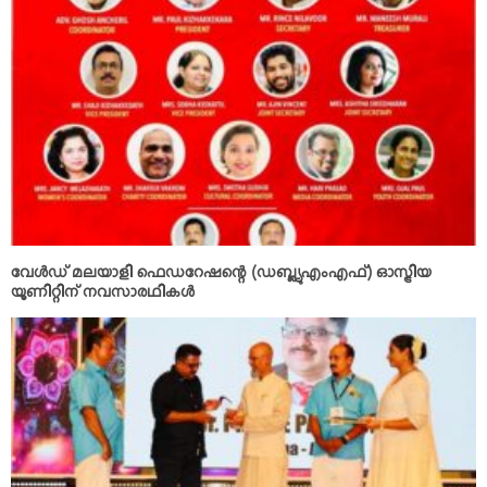
വേള്‍ഡ് മലയാളി ഫെഡറേഷന്റെ (ഡബ്ല്യുഎംഎഫ്) ഓസ്ട്രിയ
യൂണിറ്റിന് നവസാരഥികള്‍