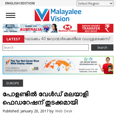
ENGLISH EDITION
HOME
NEWS
ENGLISH
NRI
LATEST
; കേണലടക്കം 40 ജവാന്മാര്‍ക്കെതിരെ വധശ്രമക്കേസ്
♦
ENTERTAINMENT
Search
MV SPECIAL
SPORTS
LIFESTYLE
TECH & AUTO
EUROPE
SOCIAL SPHERE
EDITORIAL
പോളണ്ടില്‍ വേള്‍ഡ് മലയാളി
ARTS & LITERATURE
ഫെഡറേഷന് തുടക്കമായി
MAGAZINE
Published: January 20, 2017
by:
Web Desk