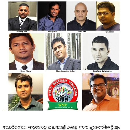
VIDEOS
YOUR SAY
COOKERY
KARSHAKAN
TOURS & TRAVEL
GREETINGS
CLASSIFIEDS
OBITUARY
വോര്‍സൊ: ആഗോള മലയാളികളെ സൗഹൃദത്തിന്റെയും