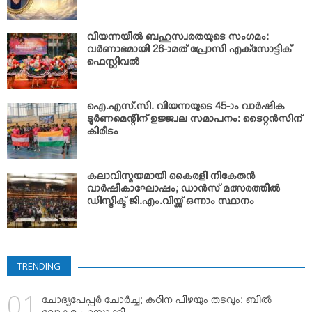
വിയന്നയില്‍ ബഹുസ്വരതയുടെ സംഗമം:
വര്‍ണാഭമായി 26-ാമത് പ്രോസി എക്‌സോട്ടിക്
ഫെസ്റ്റിവല്‍
ഐ.എസ്.സി. വിയന്നയുടെ 45-ാം വാര്‍ഷിക
ടൂര്‍ണമെന്റിന് ഉജ്ജ്വല സമാപനം: ടൈറ്റന്‍സിന്
കിരീടം
കലാവിസ്മയമായി കൈരളി നികേതന്‍
വാര്‍ഷികാഘോഷം; ഡാന്‍സ് മത്സരത്തില്‍
ഡിസ്ട്രിക്ട് ജി.എം.വിയ്ക്ക് ഒന്നാം സ്ഥാനം
TRENDING
ചോദ്യപേപ്പര്‍ ചോര്‍ച്ച; കഠിന പിഴയും തടവും: ബില്‍