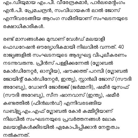
എം.ഡിയുമായ എം.പി. വീരേന്ദ്രകുമാര്‍, പാര്‍ലമെന്റംഗം
എന്‍.പി. പ്രേമചന്ദ്രന്‍, സംവിധായകന്‍ ലാല്‍ ജോസ്
എന്നിവരടങ്ങിയ ആറംഗ സമിതിയാണ് സംഘടനയുടെ
രക്ഷാധികാരികള്‍.
രണ്ട് മാസങ്ങള്‍ക്കു മുമ്പാണ് വേള്‍ഡ് മലയാളി
ഫെഡറേഷന്‍ ഔദ്യോഗികമായി നിലവില്‍ വന്നത്. 40
രാജ്യങ്ങളില്‍ സംഘടനയുടെ ആദ്യഘട്ട വിപുലീകരണം
നടന്നുവരുന്നു. പ്രിന്‍സ് പള്ളിക്കുന്നേല്‍ (ഗ്ലോബല്‍
കോര്‍ഡിനേറ്റര്‍, ഓസ്ട്രിയ), ഷൗക്കത്ത് പറമ്പി (ഗ്ലോബല്‍
ജോയിന്റ് കോര്‍ഡിനേറ്റര്‍, ഇന്ത്യ), സ്റ്റാന്‍ലി ജോസ് (സൗദി
അറേബ്യ), ഡോണി ജോര്‍ജ്ജ് (ജര്‍മ്മനി), ഷമീര്‍ യുസഫ്
(സൗദി അറേബ്യ), സീന ഷാനവാസ് (ഇന്ത്യ), ഷമീര്‍
കണ്ടത്തില്‍ (ഫിന്‍ലന്‍ഡ്) എന്നിവരടങ്ങിയ
ഡബ്‌ള്യു.എം.എഫ് ഗ്ലോബല്‍ കോര്‍ കമ്മിറ്റിയാണ്
നിലവില്‍ സംഘടനയുടെ പ്രവര്‍ത്തനങ്ങള്‍ ലോക
മലയാളികള്‍ക്കിടയില്‍ ഏകോപിപ്പിക്കാന്‍ നേതൃത്വം
നല്‍കുന്നത്.