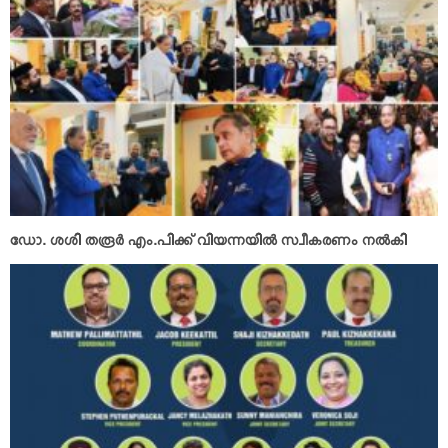
ഡോ. ശശി തരൂര്‍ എം.പിക്ക് വിയന്നയില്‍ സ്വീകരണം നല്‍കി