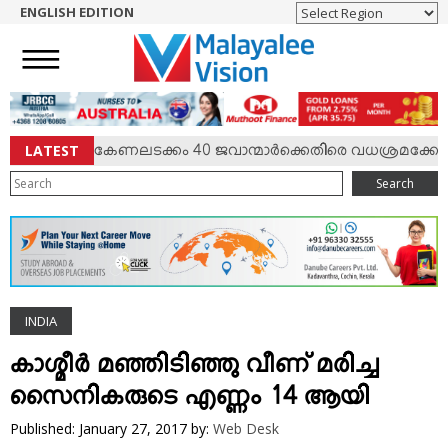
ENGLISH EDITION
HOME
NEWS
ENGLISH
NRI
LATEST
 സംഘര്‍ഷം; കേണലടക്കം 40 ജവാന്മാര്‍ക്കെതിരെ വധശ്രമക്കേസ്
ENTERTAINMENT
Search
MV SPECIAL
SPORTS
LIFESTYLE
TECH & AUTO
INDIA
SOCIAL SPHERE
EDITORIAL
കാശ്മീര്‍ മഞ്ഞിടിഞ്ഞു വീണ് മരിച്ച
ARTS & LITERATURE
സൈനികരുടെ എണ്ണം 14 ആയി
MAGAZINE
Published: January 27, 2017
by:
Web Desk