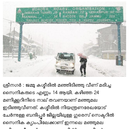
VIDEOS
YOUR SAY
COOKERY
KARSHAKAN
TOURS & TRAVEL
GREETINGS
CLASSIFIEDS
OBITUARY
ശ്രീനഗര്‍ : ജമ്മു കശ്മീരില്‍ മഞ്ഞിടിഞ്ഞു വീണ് മരിച്ച
സൈനികരുടെ എണ്ണം 14 ആയി. കഴിഞ്ഞ 24
മണിക്കൂറിനിടെ നാല് തവണയാണ് മഞ്ഞുമല
ഇടിഞ്ഞുവീണത്. കശ്മീരില്‍ നിയന്ത്രണരേഖയോട്
ചേര്‍ന്നുള്ള ബന്ദിപ്പൂര്‍ ജില്ലയിലുള്ള ഗുരെസ് സെക്ടറില്‍
സൈനിക ക്യാംപിലേക്കാണ് ഇന്നലെ മഞ്ഞുമല