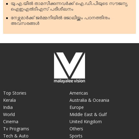
യു.എ.യില്‍ താമസിക്കുന്നവര്‍ക്ക് ഐ.ഡി.പിയുടെ സൗജന്യ
ഐഇഎല്‍ടിഎസ് പരിശീലനം
നേഴ്സുമാര്‍ക്ക് ജര്‍മ്മനിയില്‍ ജോലിയ്ക്കും പഠനത്തിനും
അവസരങ്ങള്‍
Top Stories
Americas
Kerala
Australia & Oceania
India
Europe
World
Middle East & Gulf
Cinema
United Kingdom
Tv Programs
Others
Tech & Auto
Sports