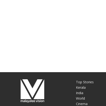
Top Stories
Kerala
India
World
Cinema