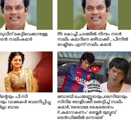
വിന് കെട്ടിവെക്കാനുള്ള
iffk കൊച്ചി ചടങ്ങില്‍ നിന്നും നടന്‍
ന്‍ സലീംകുമാര്‍
സലിം കുമാറിനെ ഒഴിവാക്കി ; പിന്നില്‍
രാഷ്ട്രീയം എന്ന് സലീം കുമാര്‍
ന്റെയും പി.സി
ബോബി ചെമ്മണ്ണൂരായും,മെസിയായും
യും വാക്കുകള്‍ വേദനിപ്പിച്ചു
സിനിമ ട്രോളിറക്കി ഞെട്ടിച്ച് സലിം
ില്പാ ബാല
കുമാര്‍;’ദൈവമേ കൈതൊഴാം
K.കുമാറാകണം’ ട്രെയ്ലര്‍ യുട്യൂബ്
ട്രെന്‍ഡിങ്ങില്‍ ഒന്നാമത്