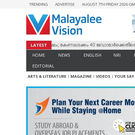
TRENDING
ADVERTISE
AUGUST 7TH FRIDAY 2026 GM
HOME
NEWS
ENGLISH
NRI
LATEST
ം തമ്മില്‍ സംഘര്‍ഷം; കേണലടക്കം 40 ജവാന്മാര്‍ക്കെതിരെ വധശ
ENTERTAINMENT
HOME
NEWS
ENGLISH
NRI
MV SPECIAL
EDITORIAL
SPORTS
ARTS & LITERATURE
MAGAZINE
VIDEOS
YOUR SAY
LIFESTYLE
TECH & AUTO
SOCIAL SPHERE
EDITORIAL
ARTS & LITERATURE
MAGAZINE