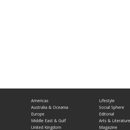
Americas
Lifestyle
Australia & Oceania
Social Sphere
Europe
Editorial
Middle East & Gulf
Arts & Literatur
United Kingdom
Magazine