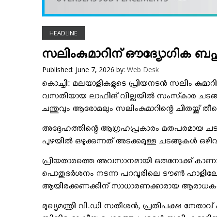
VIDEOS
YOUR SAY
HEADLINE
COOKERY
KARSHAKAN
സലിംകുമാറിന് ഔദ്യോഗിക 
TOURS & TRAVEL
Published: June 7, 2026
by:
Web Desk
GREETINGS
കൊച്ചി: മലയാളികളുടെ പ്രിയനടന്‍ സലിം കുമാറി
CLASSIFIEDS
വസതിയായ ലാഫിങ് വില്ലയില്‍ സംസ്‌കാര ചടങ്ങ
ചന്തുവും ആരോമലും സലിംകുമാറിന്റെ ചിതയ്ക്ക് തീ
OBITUARY
അദ്ദേഹത്തിന്റെ ആഗ്രഹപ്രകാരം മതപരമായ ചടങ്ങ
പുഴയില്‍ ഒഴുക്കുന്നത് അടക്കമുള്ള ചടങ്ങുകള്‍ ഒ
പ്രിയതാരത്തെ അവസാനമായി ഒരുനോക്ക് കാണാന്
പൊതുദര്‍ശനം നടന്ന പറവൂരിലെ ടൗണ്‍ ഹാളിലേ
ആയിരക്കണക്കിന് സാധാരണക്കാരായ ആരാധകരും നാട്
മുഖ്യമന്ത്രി വി.ഡി സതീശന്‍, പ്രതിപക്ഷ നേതാവ് 