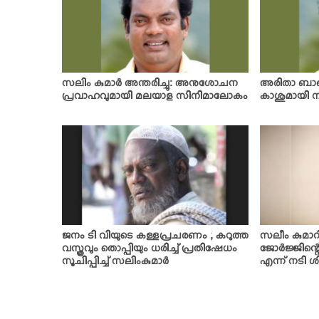
സലിം കുമാര്‍ അന്തരിച്ചു: അനുശോചന
അരിതാ ബാബു
പ്രവാഹവുമായി മലയാള സിനിമാലോകം
കാശുമായി നട
ജനം ടി വിയുടെ കള്ളപ്രചരണം ; കറുത്ത
സലീം കുമാറി
വസ്ത്രവും തൊപ്പിയും ധരിച്ച് പ്രതിഷേധം
ജോര്‍ജ്ജിന്റെ
സൂചിപ്പിച്ച് സലിംകുമാര്‍
എന്ന് നടി ശ