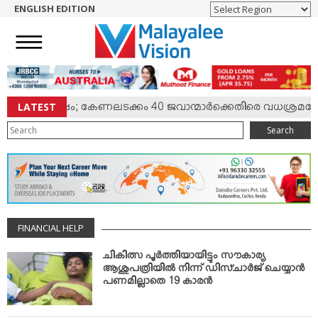
ENGLISH EDITION
HOME
NEWS
ENGLISH
NRI
LATEST
ില്‍ സംഘര്‍ഷം; കേണലടക്കം 40 ജവാന്മാര്‍ക്കെതിരെ വധശ്രമക്ക
ENTERTAINMENT
Search
MV SPECIAL
SPORTS
LIFESTYLE
TECH & AUTO
FINANCIAL HELP
SOCIAL SPHERE
EDITORIAL
ചികിത്സ പൂര്‍ത്തിയായിട്ടും സൗകാര്യ
ആശുപത്രിയില്‍ നിന്ന് ഡിസ്ചാര്‍ജ് ചെയ്യാന്‍
ARTS & LITERATURE
പണമില്ലാതെ 19 കാരന്‍
MAGAZINE