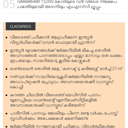
വിഴിഞ്ഞത്ത് 13,000 കോടിയുടെ വന്‍ വിദേശ നിക്ഷേപ
പദ്ധതിയുമായി അദാനിയും എംഎസ്‌സി ഗ്രൂപ്പും
CLASSIFIEDS
വിദേശത്ത് പഠിക്കാന്‍ ആഗ്രഹിക്കുന്ന ഇന്ത്യന്‍
വിദ്യാര്‍ഥികള്‍ക്ക് വമ്പന്‍ ഓഫറുമായി ഫ്രാന്‍സ്
ഇന്ത്യന്‍ യുവജനങ്ങള്‍ക്ക് ജര്‍മ്മനിയില്‍ മികച്ച തൊഴില്‍
അവസരങ്ങള്‍: പഠനത്തോടൊപ്പം എല്ലാ മാസവും ഒരു ലക്ഷം
രൂപയോളം സാലറിയോടു കൂടിയ കോഴ്സുകള്‍
ഓണ്‍ലൈന്‍ തൊഴില്‍ മേള, ‘കണക്ട് ടു കരിയേഴ്സ്’ മാര്‍ച്ച് 21-ന്
നഴ്‌സുമാര്‍ക്ക് സാലറിയോടുകൂടി ജര്‍മ്മനിയില്‍ സൗജന്യ
അഡാപ്റ്റേഷന്‍ പ്രോഗ്രാം: അവസരമൊരുക്കി ഡാന്യൂബ്
കൊച്ചി
കുറഞ്ഞ ചിലവില്‍ വിദേശത്ത് മെഡിസിന്‍ പഠനം:
യൂറോപ്പിലെ ഗവണ്‍മെന്റ് യൂണിവേഴ്‌സിറ്റികളില്‍
അവസരമൊരുക്കി ഡാന്യൂബ് കരിയേഴ്‌സ്
പാരിസില്‍ പഠനവും ജോലിയും പിന്നെ രണ്ടു വര്‍ഷം പോസ്റ്റ്
സ്റ്റഡിവര്‍ക്കും: അപേക്ഷകള്‍ ക്ഷണിക്കുന്നു
ജര്‍മ്മനിയില്‍ സൗജന്യമായി പഠിക്കാം: വിദ്യാര്‍ത്ഥികള്‍ക്കു