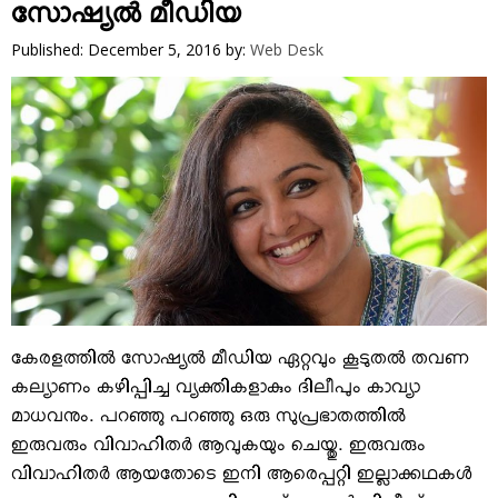
VIDEOS
സോഷ്യല്‍ മീഡിയ
YOUR SAY
Published: December 5, 2016
by:
Web Desk
COOKERY
KARSHAKAN
TOURS & TRAVEL
GREETINGS
CLASSIFIEDS
OBITUARY
കേരളത്തില്‍ സോഷ്യല്‍ മീഡിയ ഏറ്റവും കൂടുതല്‍ തവണ
കല്യാണം കഴിപ്പിച്ച വ്യക്തികളാകും ദിലീപും കാവ്യാ
മാധവനും. പറഞ്ഞു പറഞ്ഞു ഒരു സുപ്രഭാതത്തില്‍
ഇരുവരും വിവാഹിതര്‍ ആവുകയും ചെയ്തു. ഇരുവരും
വിവാഹിതര്‍ ആയതോടെ ഇനി ആരെപ്പറ്റി ഇല്ലാക്കഥകള്‍