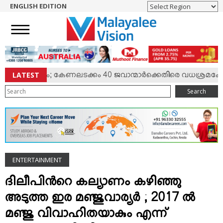
ENGLISH EDITION
HOME
NEWS
ENGLISH
NRI
LATEST
്‍ സംഘര്‍ഷം; കേണലടക്കം 40 ജവാന്മാര്‍ക്കെതിരെ വധശ്രമക്കേസ്
ENTERTAINMENT
Search
MV SPECIAL
SPORTS
LIFESTYLE
TECH & AUTO
ENTERTAINMENT
SOCIAL SPHERE
EDITORIAL
ദിലീപിന്‍റെ കല്യാണം കഴിഞ്ഞു
ARTS & LITERATURE
അടുത്ത ഇര മഞ്ജുവാര്യര്‍ ; 2017 ല്‍
MAGAZINE
മഞ്ജു വിവാഹിതയാകും എന്ന്