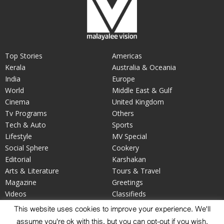
Top Stories
Americas
Kerala
Australia & Oceania
India
Europe
World
Middle East & Gulf
Cinema
United Kingdom
Tv Programs
Others
Tech & Auto
Sports
Lifestyle
MV Special
Social Sphere
Cookery
Editorial
Karshakan
Arts & Literature
Tours & Travel
Magazine
Greetings
Videos
Classifieds
Your Say
Obituary
This website uses cookies to improve your experience. We'll
assume you're ok with this, but you can opt-out if you wish.