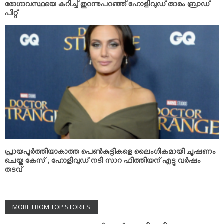
രോഗാവസ്ഥയെ കുറിച്ച് തുറന്നുപറഞ്ഞ് ഹോളിവുഡ് താരം ബ്രാഡ്
പിറ്റ്
പ്രായപൂര്‍ത്തിയാകാത്ത പെണ്‍കുട്ടികളെ ലൈംഗികമായി ചൂഷണം
ചെയ്ത കേസ് ; ഹോളിവുഡ് നടി സാറ ഫിത്തിയന് എട്ടു വര്‍ഷം
തടവ്
MORE FROM TOP STORIES