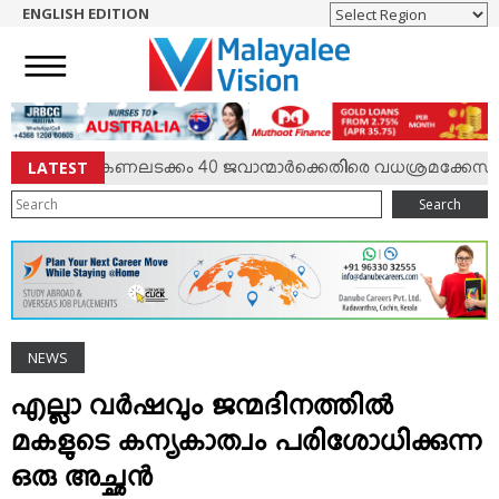
ENGLISH EDITION
HOME
NEWS
ENGLISH
NRI
LATEST
‍ഷം; കേണലടക്കം 40 ജവാന്മാര്‍ക്കെതിരെ വധശ്രമക്കേസ്
ENTERTAINMENT
Search
MV SPECIAL
SPORTS
LIFESTYLE
TECH & AUTO
NEWS
SOCIAL SPHERE
EDITORIAL
എല്ലാ വര്‍ഷവും ജന്മദിനത്തില്‍
ARTS & LITERATURE
മകളുടെ കന്യകാത്വം പരിശോധിക്കുന്ന
MAGAZINE
ഒരു അച്ഛന്‍