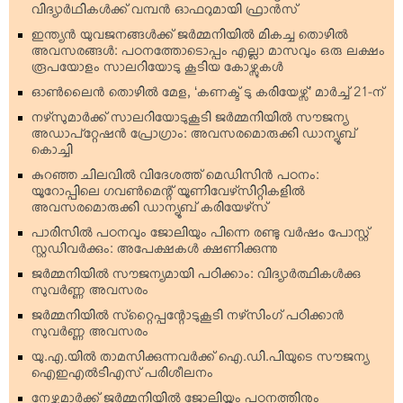
വിദ്യാര്‍ഥികള്‍ക്ക് വമ്പന്‍ ഓഫറുമായി ഫ്രാന്‍സ്
ഇന്ത്യന്‍ യുവജനങ്ങള്‍ക്ക് ജര്‍മ്മനിയില്‍ മികച്ച തൊഴില്‍
അവസരങ്ങള്‍: പഠനത്തോടൊപ്പം എല്ലാ മാസവും ഒരു ലക്ഷം
രൂപയോളം സാലറിയോടു കൂടിയ കോഴ്സുകള്‍
ഓണ്‍ലൈന്‍ തൊഴില്‍ മേള, ‘കണക്ട് ടു കരിയേഴ്സ്’ മാര്‍ച്ച് 21-ന്
നഴ്‌സുമാര്‍ക്ക് സാലറിയോടുകൂടി ജര്‍മ്മനിയില്‍ സൗജന്യ
അഡാപ്റ്റേഷന്‍ പ്രോഗ്രാം: അവസരമൊരുക്കി ഡാന്യൂബ്
കൊച്ചി
കുറഞ്ഞ ചിലവില്‍ വിദേശത്ത് മെഡിസിന്‍ പഠനം:
യൂറോപ്പിലെ ഗവണ്‍മെന്റ് യൂണിവേഴ്‌സിറ്റികളില്‍
അവസരമൊരുക്കി ഡാന്യൂബ് കരിയേഴ്‌സ്
പാരിസില്‍ പഠനവും ജോലിയും പിന്നെ രണ്ടു വര്‍ഷം പോസ്റ്റ്
സ്റ്റഡിവര്‍ക്കും: അപേക്ഷകള്‍ ക്ഷണിക്കുന്നു
ജര്‍മ്മനിയില്‍ സൗജന്യമായി പഠിക്കാം: വിദ്യാര്‍ത്ഥികള്‍ക്കു
സുവര്‍ണ്ണ അവസരം
ജര്‍മ്മനിയില്‍ സ്‌റ്റൈപ്പന്റോടുകൂടി നഴ്‌സിംഗ് പഠിക്കാന്‍
സുവര്‍ണ്ണ അവസരം
യു.എ.യില്‍ താമസിക്കുന്നവര്‍ക്ക് ഐ.ഡി.പിയുടെ സൗജന്യ
ഐഇഎല്‍ടിഎസ് പരിശീലനം
നേഴ്സുമാര്‍ക്ക് ജര്‍മ്മനിയില്‍ ജോലിയ്ക്കും പഠനത്തിനും