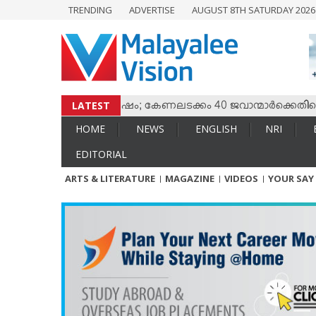
TRENDING
ADVERTISE
AUGUST 8TH SATURDAY 202
HOME
NEWS
ENGLISH
NRI
LATEST
ീസും തമ്മില്‍ സംഘര്‍ഷം; കേണലടക്കം 40 ജവാന്മാര്‍ക്കെതിരെ വ
ENTERTAINMENT
HOME
NEWS
ENGLISH
NRI
MV SPECIAL
EDITORIAL
SPORTS
ARTS & LITERATURE
MAGAZINE
VIDEOS
YOUR SAY
LIFESTYLE
TECH & AUTO
SOCIAL SPHERE
EDITORIAL
ARTS & LITERATURE
MAGAZINE