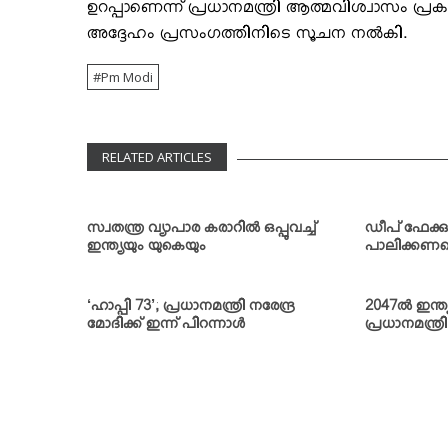
ഉറപ്പാണെന്ന് പ്രധാനമന്ത്രി ആത്മവിശ്വാസം പ്രകടി
അദ്ദേഹം പ്രസംഗത്തിനിടെ സൂചന നല്‍കി.
Pm Modi
RELATED ARTICLES
സ്വതന്ത്ര വ്യാപാര കരാറില്‍ ഒപ്പുവച്ച്
ഡീപ് ഫേക്കു
ഇന്ത്യയും യുകെയും
പാലിക്കണമെന
‘ഹാപ്പി 73’; പ്രധാനമന്ത്രി നരേന്ദ്ര
2047ല്‍ ഇന്
മോദിക്ക് ഇന്ന് പിറന്നാള്‍
പ്രധാനമന്ത്രി