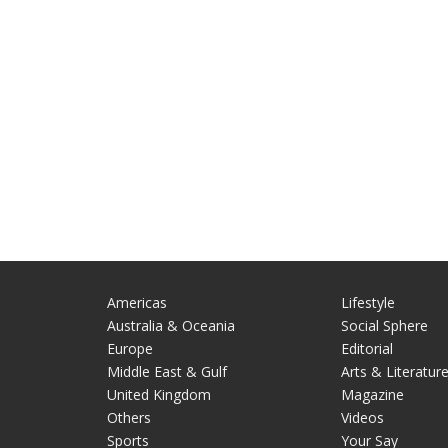
Americas
Lifestyle
Australia & Oceania
Social Sphere
Europe
Editorial
Middle East & Gulf
Arts & Literatur
United Kingdom
Magazine
Others
Videos
Sports
Your Say