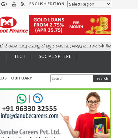
ENGLISH EDITION
കേ വധു ചെയ്തത് ക്രൂര കൊല; ആറു മാസത്തിനിടെ കാമുകനുമായി 4,4
E
TECH
SOCIAL SPHERE
IEDS
OBITUARY
Search