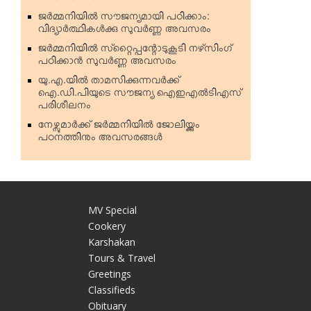
ജര്‍മ്മനിയില്‍ സൗജന്യമായി പഠിക്കാം:
വിദ്യാര്‍ത്ഥികള്‍ക്കു സുവര്‍ണ്ണ അവസരം
ജര്‍മ്മനിയില്‍ സ്‌റ്റൈപ്പന്റോടുകൂടി നഴ്‌സിംഗ്
പഠിക്കാന്‍ സുവര്‍ണ്ണ അവസരം
യു.എ.യില്‍ താമസിക്കുന്നവര്‍ക്ക്
ഐ.ഡി.പിയുടെ സൗജന്യ ഐഇഎല്‍ടിഎസ്
പരിശീലനം
നേഴ്സുമാര്‍ക്ക് ജര്‍മ്മനിയില്‍ ജോലിയ്ക്കും
പഠനത്തിനും അവസരങ്ങള്‍
MV Special
Cookery
Karshakan
e
Tours & Travel
Greetings
Classifieds
Obituary