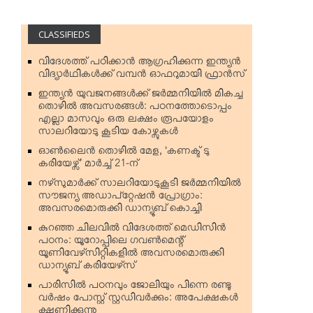
CLASSIFIEDS
വിദേശത്ത് പഠിക്കാന്‍ ആഗ്രഹിക്കുന്ന ഇന്ത്യന്‍
വിദ്യാര്‍ഥികള്‍ക്ക് വമ്പന്‍ ഓഫറുമായി ഫ്രാന്‍സ്
ഇന്ത്യന്‍ യുവജനങ്ങള്‍ക്ക് ജര്‍മ്മനിയില്‍ മികച്ച
തൊഴില്‍ അവസരങ്ങള്‍: പഠനത്തോടൊപ്പം
എല്ലാ മാസവും ഒരു ലക്ഷം രൂപയോളം
സാലറിയോടു കൂടിയ കോഴ്സുകള്‍
ഓണ്‍ലൈന്‍ തൊഴില്‍ മേള, ‘കണക്ട് ടു
കരിയേഴ്സ്’ മാര്‍ച്ച് 21-ന്
നഴ്‌സുമാര്‍ക്ക് സാലറിയോടുകൂടി ജര്‍മ്മനിയില്‍
സൗജന്യ അഡാപ്റ്റേഷന്‍ പ്രോഗ്രാം:
അവസരമൊരുക്കി ഡാന്യൂബ് കൊച്ചി
കുറഞ്ഞ ചിലവില്‍ വിദേശത്ത് മെഡിസിന്‍
പഠനം: യൂറോപ്പിലെ ഗവണ്‍മെന്റ്
യൂണിവേഴ്‌സിറ്റികളില്‍ അവസരമൊരുക്കി
ഡാന്യൂബ് കരിയേഴ്‌സ്
പാരിസില്‍ പഠനവും ജോലിയും പിന്നെ രണ്ടു
വര്‍ഷം പോസ്റ്റ് സ്റ്റഡിവര്‍ക്കും: അപേക്ഷകള്‍
ക്ഷണിക്കുന്നു