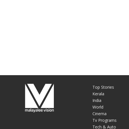
Top Stories
Kerala
India
World
Cinema
Tv Programs
Tech & Auto