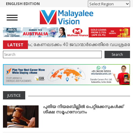
ENGLISH EDITION
HOME
NEWS
ENGLISH
NRI
LATEST
ില്‍ സംഘര്‍ഷം; കേണലടക്കം 40 ജവാന്മാര്‍ക്കെതിരെ വധശ്രമക്ക
ENTERTAINMENT
Search
MV SPECIAL
SPORTS
LIFESTYLE
TECH & AUTO
JUSTICE
SOCIAL SPHERE
EDITORIAL
പുതിയ നിയമബില്ലില്‍ പെറ്റിക്കേസുകള്‍ക്ക്
ശിക്ഷ സമൂഹസേവനം
ARTS & LITERATURE
MAGAZINE