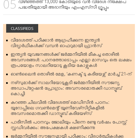
വിഴിഞ്ഞത്ത് 13,000 കോടിയുടെ വന്‍ വിദേശ നിക്ഷേപ
പദ്ധതിയുമായി അദാനിയും എംഎസ്‌സി ഗ്രൂപ്പും
CLASSIFIEDS
വിദേശത്ത് പഠിക്കാന്‍ ആഗ്രഹിക്കുന്ന ഇന്ത്യന്‍
വിദ്യാര്‍ഥികള്‍ക്ക് വമ്പന്‍ ഓഫറുമായി ഫ്രാന്‍സ്
ഇന്ത്യന്‍ യുവജനങ്ങള്‍ക്ക് ജര്‍മ്മനിയില്‍ മികച്ച തൊഴില്‍
അവസരങ്ങള്‍: പഠനത്തോടൊപ്പം എല്ലാ മാസവും ഒരു ലക്ഷം
രൂപയോളം സാലറിയോടു കൂടിയ കോഴ്സുകള്‍
ഓണ്‍ലൈന്‍ തൊഴില്‍ മേള, ‘കണക്ട് ടു കരിയേഴ്സ്’ മാര്‍ച്ച് 21-ന്
നഴ്‌സുമാര്‍ക്ക് സാലറിയോടുകൂടി ജര്‍മ്മനിയില്‍ സൗജന്യ
അഡാപ്റ്റേഷന്‍ പ്രോഗ്രാം: അവസരമൊരുക്കി ഡാന്യൂബ്
കൊച്ചി
കുറഞ്ഞ ചിലവില്‍ വിദേശത്ത് മെഡിസിന്‍ പഠനം:
യൂറോപ്പിലെ ഗവണ്‍മെന്റ് യൂണിവേഴ്‌സിറ്റികളില്‍
അവസരമൊരുക്കി ഡാന്യൂബ് കരിയേഴ്‌സ്
പാരിസില്‍ പഠനവും ജോലിയും പിന്നെ രണ്ടു വര്‍ഷം പോസ്റ്റ്
സ്റ്റഡിവര്‍ക്കും: അപേക്ഷകള്‍ ക്ഷണിക്കുന്നു
ജര്‍മ്മനിയില്‍ സൗജന്യമായി പഠിക്കാം: വിദ്യാര്‍ത്ഥികള്‍ക്കു