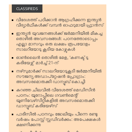
CLASSIFIEDS
വിദേശത്ത് പഠിക്കാന്‍ ആഗ്രഹിക്കുന്ന ഇന്ത്യന്‍
വിദ്യാര്‍ഥികള്‍ക്ക് വമ്പന്‍ ഓഫറുമായി ഫ്രാന്‍സ്
ഇന്ത്യന്‍ യുവജനങ്ങള്‍ക്ക് ജര്‍മ്മനിയില്‍ മികച്ച
തൊഴില്‍ അവസരങ്ങള്‍: പഠനത്തോടൊപ്പം
എല്ലാ മാസവും ഒരു ലക്ഷം രൂപയോളം
സാലറിയോടു കൂടിയ കോഴ്സുകള്‍
ഓണ്‍ലൈന്‍ തൊഴില്‍ മേള, ‘കണക്ട് ടു
കരിയേഴ്സ്’ മാര്‍ച്ച് 21-ന്
നഴ്‌സുമാര്‍ക്ക് സാലറിയോടുകൂടി ജര്‍മ്മനിയില്‍
സൗജന്യ അഡാപ്റ്റേഷന്‍ പ്രോഗ്രാം:
അവസരമൊരുക്കി ഡാന്യൂബ് കൊച്ചി
കുറഞ്ഞ ചിലവില്‍ വിദേശത്ത് മെഡിസിന്‍
പഠനം: യൂറോപ്പിലെ ഗവണ്‍മെന്റ്
യൂണിവേഴ്‌സിറ്റികളില്‍ അവസരമൊരുക്കി
ഡാന്യൂബ് കരിയേഴ്‌സ്
പാരിസില്‍ പഠനവും ജോലിയും പിന്നെ രണ്ടു
വര്‍ഷം പോസ്റ്റ് സ്റ്റഡിവര്‍ക്കും: അപേക്ഷകള്‍
ക്ഷണിക്കുന്നു