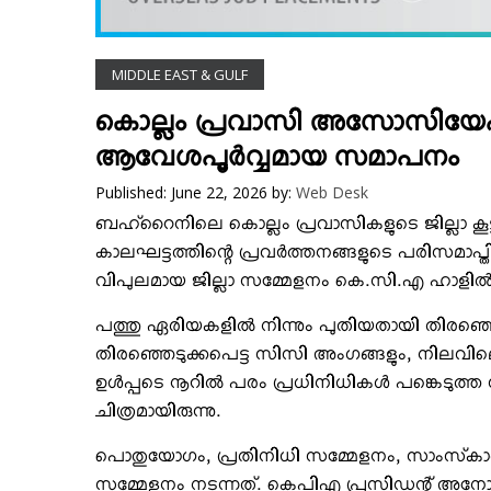
VIDEOS
YOUR SAY
MIDDLE EAST & GULF
COOKERY
KARSHAKAN
കൊല്ലം പ്രവാസി അസോസിയേഷന്
TOURS & TRAVEL
ആവേശപൂര്‍വ്വമായ സമാപനം
GREETINGS
Published: June 22, 2026
by:
Web Desk
CLASSIFIEDS
ബഹ്‌റൈനിലെ കൊല്ലം പ്രവാസികളുടെ ജില്ലാ ക
OBITUARY
കാലഘട്ടത്തിന്റെ പ്രവര്‍ത്തനങ്ങളുടെ പരിസമാപ്ത
വിപുലമായ ജില്ലാ സമ്മേളനം കെ.സി.എ ഹാളില്‍ ഒ
പത്തു ഏരിയകളില്‍ നിന്നും പുതിയതായി തിരഞ്ഞെടു
തിരഞ്ഞെടുക്കപെട്ട സിസി അംഗങ്ങളും, നിലവിലെ
ഉള്‍പ്പടെ നൂറില്‍ പരം പ്രധിനിധികള്‍ പങ്കെ
ചിത്രമായിരുന്നു.
പൊതുയോഗം, പ്രതിനിധി സമ്മേളനം, സാംസ്‌കാരിക
സമ്മേളനം നടന്നത്. കെപിഎ പ്രസിഡന്റ് അനോജ് മ