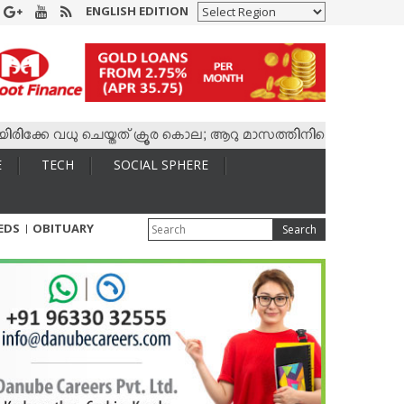
ENGLISH EDITION
കേ വധു ചെയ്തത് ക്രൂര കൊല; ആറു മാസത്തിനിടെ കാമുകനുമായി 4,40
E
TECH
SOCIAL SPHERE
IEDS
OBITUARY
Search