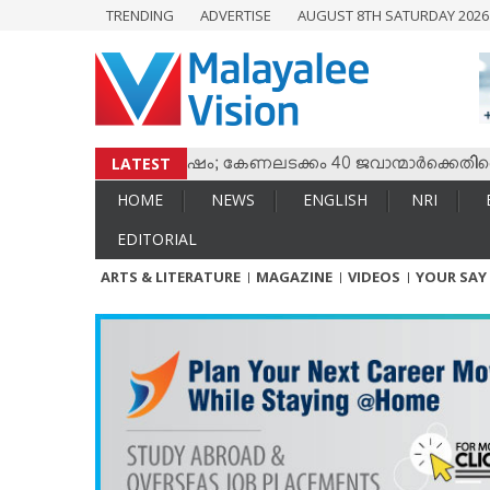
TRENDING
ADVERTISE
AUGUST 8TH SATURDAY 202
HOME
NEWS
ENGLISH
NRI
LATEST
സും തമ്മില്‍ സംഘര്‍ഷം; കേണലടക്കം 40 ജവാന്മാര്‍ക്കെതിരെ വ
ENTERTAINMENT
HOME
NEWS
ENGLISH
NRI
MV SPECIAL
EDITORIAL
SPORTS
ARTS & LITERATURE
MAGAZINE
VIDEOS
YOUR SAY
LIFESTYLE
TECH & AUTO
SOCIAL SPHERE
EDITORIAL
ARTS & LITERATURE
MAGAZINE