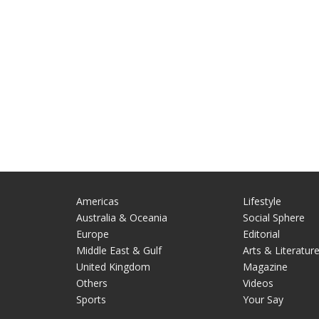
Americas
Lifestyle
Australia & Oceania
Social Sphere
Europe
Editorial
Middle East & Gulf
Arts & Literatur
United Kingdom
Magazine
Others
Videos
Sports
Your Say