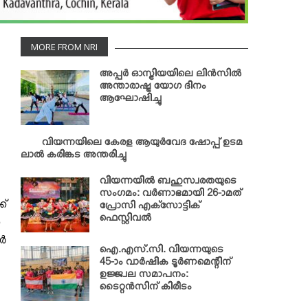
MORE FROM NRI
അപ്പര്‍ ഓസ്ട്രിയയിലെ ലിന്‍സില്‍
അന്താരാഷ്ട്ര യോഗ ദിനം
ആഘോഷിച്ചു
വിയന്നയിലെ കേരള ആയുര്‍വേദ ഷോപ്പ് ഉടമ
ലാല്‍ കരിങ്കട അന്തരിച്ചു
വിയന്നയില്‍ ബഹുസ്വരതയുടെ
സംഗമം: വര്‍ണാഭമായി 26-ാമത്
ക്
പ്രോസി എക്‌സോട്ടിക്
ഫെസ്റ്റിവല്‍
‍
്‍
ഐ.എസ്.സി. വിയന്നയുടെ
45-ാം വാര്‍ഷിക ടൂര്‍ണമെന്റിന്
ഉജ്ജ്വല സമാപനം:
ടൈറ്റന്‍സിന് കിരീടം