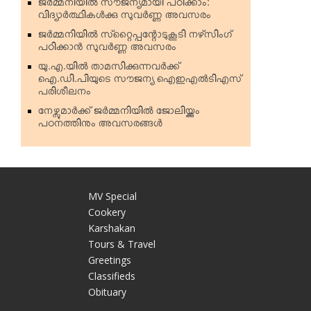
ജര്‍മ്മനിയില്‍ സൗജന്യമായി പഠിക്കാം:
വിദ്യാര്‍ത്ഥികള്‍ക്കു സുവര്‍ണ്ണ അവസരം
ജര്‍മ്മനിയില്‍ സ്‌റ്റൈപ്പന്റോടുകൂടി നഴ്‌സിംഗ്
പഠിക്കാന്‍ സുവര്‍ണ്ണ അവസരം
യു.എ.യില്‍ താമസിക്കുന്നവര്‍ക്ക്
ഐ.ഡി.പിയുടെ സൗജന്യ ഐഇഎല്‍ടിഎസ്
പരിശീലനം
നേഴ്സുമാര്‍ക്ക് ജര്‍മ്മനിയില്‍ ജോലിയ്ക്കും
പഠനത്തിനും അവസരങ്ങള്‍
MV Special
Cookery
Karshakan
e
Tours & Travel
Greetings
Classifieds
Obituary