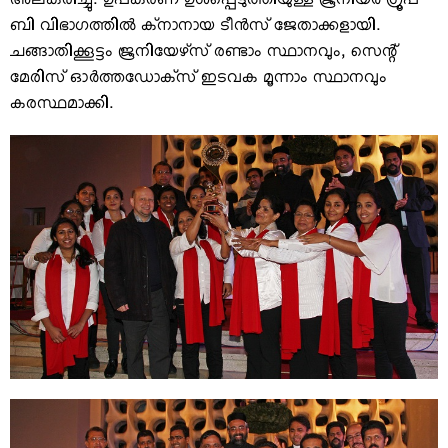
അലങ്കരിച്ചു. ഉപകരണ ഉള്‍പ്പെടുത്തിയുള്ള ജൂനിയര്‍ ഗ്രൂപ്
ബി വിഭാഗത്തില്‍ ക്‌നാനായ ടീന്‍സ് ജേതാക്കളായി.
ചങ്ങാതിക്കൂട്ടം ജൂനിയേഴ്‌സ് രണ്ടാം സ്ഥാനവും, സെന്റ്
മേരിസ് ഓര്‍ത്തഡോക്‌സ് ഇടവക മൂന്നാം സ്ഥാനവും
കരസ്ഥമാക്കി.