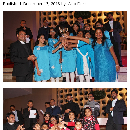
VIDEOS
Published: December 13, 2018
by:
Web Desk
YOUR SAY
COOKERY
KARSHAKAN
TOURS & TRAVEL
GREETINGS
CLASSIFIEDS
OBITUARY