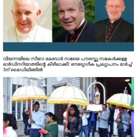
വിയന്നയിലെ സീറോ മലബാര്‍ സഭയെ പൗരസ്ത്യ സഭകള്‍ക്കുള്ള
ഓര്‍ഡിനറിയാത്തിന്റെ കീഴിലാക്കി: ഔദ്യോഗിക പ്രഖ്യാപനം മാര്‍ച്ച്
3ന് മൈഡിലിങ്ങില്‍