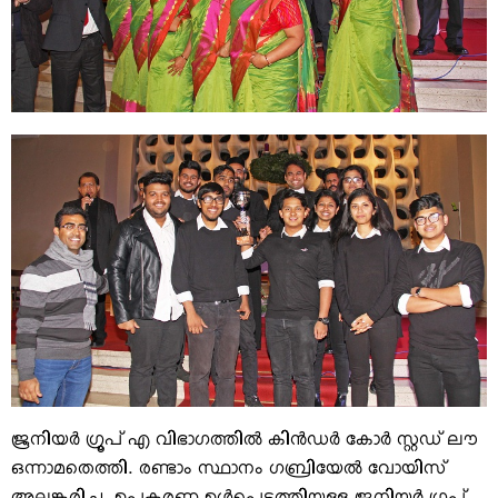
ജൂനിയര്‍ ഗ്രൂപ് എ വിഭാഗത്തില്‍ കിന്‍ഡര്‍ കോര്‍ സ്റ്റഡ് ലൗ
ഒന്നാമതെത്തി. രണ്ടാം സ്ഥാനം ഗബ്രിയേല്‍ വോയിസ്