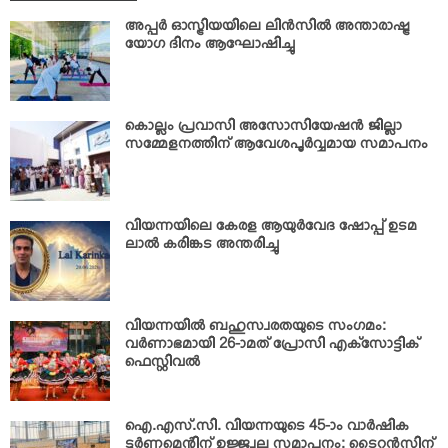
അപ്പര്‍ ഓസ്ട്രിയയിലെ ലിന്‍സില്‍ അന്താരാഷ്ട്ര
യോഗ ദിനം ആഘോഷിച്ചു
കൊല്ലം പ്രവാസി അസോസിയേഷന്‍ ജില്ലാ
സമ്മേളനത്തിന് ആവേശപൂര്‍വ്വമായ സമാപനം
വിയന്നയിലെ കേരള ആയുര്‍വേദ ഷോപ്പ് ഉടമ
ലാല്‍ കരിങ്കട അന്തരിച്ചു
വിയന്നയില്‍ ബഹുസ്വരതയുടെ സംഗമം:
വര്‍ണാഭമായി 26-ാമത് പ്രോസി എക്‌സോട്ടിക്
ഫെസ്റ്റിവല്‍
ഐ.എസ്.സി. വിയന്നയുടെ 45-ാം വാര്‍ഷിക
ടൂര്‍ണമെന്റിന് ഉജ്ജ്വല സമാപനം: ടൈറ്റന്‍സിന്