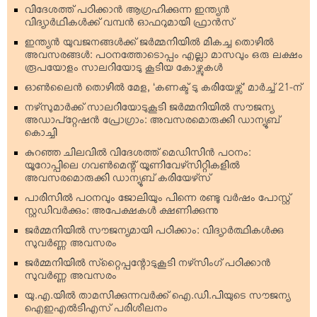
വിദേശത്ത് പഠിക്കാന്‍ ആഗ്രഹിക്കുന്ന ഇന്ത്യന്‍
വിദ്യാര്‍ഥികള്‍ക്ക് വമ്പന്‍ ഓഫറുമായി ഫ്രാന്‍സ്
ഇന്ത്യന്‍ യുവജനങ്ങള്‍ക്ക് ജര്‍മ്മനിയില്‍ മികച്ച തൊഴില്‍
അവസരങ്ങള്‍: പഠനത്തോടൊപ്പം എല്ലാ മാസവും ഒരു ലക്ഷം
രൂപയോളം സാലറിയോടു കൂടിയ കോഴ്സുകള്‍
ഓണ്‍ലൈന്‍ തൊഴില്‍ മേള, ‘കണക്ട് ടു കരിയേഴ്സ്’ മാര്‍ച്ച് 21-ന്
നഴ്‌സുമാര്‍ക്ക് സാലറിയോടുകൂടി ജര്‍മ്മനിയില്‍ സൗജന്യ
അഡാപ്റ്റേഷന്‍ പ്രോഗ്രാം: അവസരമൊരുക്കി ഡാന്യൂബ്
കൊച്ചി
കുറഞ്ഞ ചിലവില്‍ വിദേശത്ത് മെഡിസിന്‍ പഠനം:
യൂറോപ്പിലെ ഗവണ്‍മെന്റ് യൂണിവേഴ്‌സിറ്റികളില്‍
അവസരമൊരുക്കി ഡാന്യൂബ് കരിയേഴ്‌സ്
പാരിസില്‍ പഠനവും ജോലിയും പിന്നെ രണ്ടു വര്‍ഷം പോസ്റ്റ്
സ്റ്റഡിവര്‍ക്കും: അപേക്ഷകള്‍ ക്ഷണിക്കുന്നു
ജര്‍മ്മനിയില്‍ സൗജന്യമായി പഠിക്കാം: വിദ്യാര്‍ത്ഥികള്‍ക്കു
സുവര്‍ണ്ണ അവസരം
ജര്‍മ്മനിയില്‍ സ്‌റ്റൈപ്പന്റോടുകൂടി നഴ്‌സിംഗ് പഠിക്കാന്‍
സുവര്‍ണ്ണ അവസരം
യു.എ.യില്‍ താമസിക്കുന്നവര്‍ക്ക് ഐ.ഡി.പിയുടെ സൗജന്യ
ഐഇഎല്‍ടിഎസ് പരിശീലനം