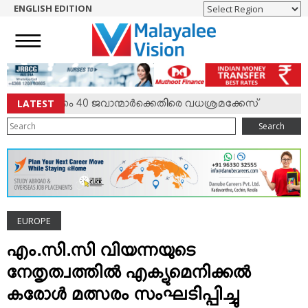
ENGLISH EDITION
HOME
NEWS
ENGLISH
NRI
LATEST
40 ജവാന്മാര്‍ക്കെതിരെ വധശ്രമക്കേസ്
വിവാഹത്തിന്
♦
ENTERTAINMENT
Search
MV SPECIAL
SPORTS
LIFESTYLE
TECH & AUTO
EUROPE
SOCIAL SPHERE
EDITORIAL
എം.സി.സി വിയന്നയുടെ
ARTS & LITERATURE
നേതൃത്വത്തില്‍ എക്യുമെനിക്കല്‍
MAGAZINE
കരോള്‍ മത്സരം സംഘടിപ്പിച്ചു