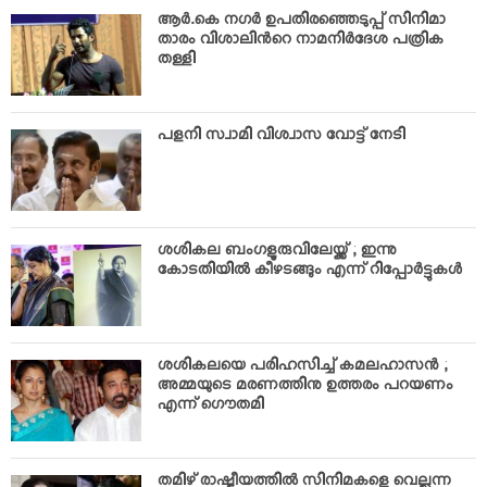
VIDEOS
ആര്‍.കെ നഗര്‍ ഉപതിരഞ്ഞെടുപ്പ് സിനിമാ
YOUR SAY
താരം വിശാലിന്‍റെ നാമനിര്‍ദേശ പത്രിക
തള്ളി
COOKERY
KARSHAKAN
പളനി സ്വാമി വിശ്വാസ വോട്ട് നേടി
TOURS & TRAVEL
GREETINGS
CLASSIFIEDS
OBITUARY
ശശികല ബംഗളൂരുവിലേയ്ക്ക് ; ഇന്നു
കോടതിയില്‍ കീഴടങ്ങും എന്ന് റിപ്പോര്‍ട്ടുകള്‍
ശശികലയെ പരിഹസിച്ച് കമലഹാസന്‍ ;
അമ്മയുടെ മരണത്തിനു ഉത്തരം പറയണം
എന്ന് ഗൌതമി
തമിഴ് രാഷ്ട്രീയത്തില്‍ സിനിമകളെ വെല്ലുന്ന