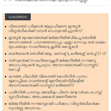
പദ്ധതിയുമായി അദാനിയും എംഎസ്‌സി ഗ്രൂപ്പും
CLASSIFIEDS
വിദേശത്ത് പഠിക്കാന്‍ ആഗ്രഹിക്കുന്ന ഇന്ത്യന്‍
വിദ്യാര്‍ഥികള്‍ക്ക് വമ്പന്‍ ഓഫറുമായി ഫ്രാന്‍സ്
ഇന്ത്യന്‍ യുവജനങ്ങള്‍ക്ക് ജര്‍മ്മനിയില്‍ മികച്ച തൊഴില്‍
അവസരങ്ങള്‍: പഠനത്തോടൊപ്പം എല്ലാ മാസവും ഒരു ലക്ഷം
രൂപയോളം സാലറിയോടു കൂടിയ കോഴ്സുകള്‍
ഓണ്‍ലൈന്‍ തൊഴില്‍ മേള, ‘കണക്ട് ടു കരിയേഴ്സ്’ മാര്‍ച്ച് 21-ന്
നഴ്‌സുമാര്‍ക്ക് സാലറിയോടുകൂടി ജര്‍മ്മനിയില്‍ സൗജന്യ
അഡാപ്റ്റേഷന്‍ പ്രോഗ്രാം: അവസരമൊരുക്കി ഡാന്യൂബ്
കൊച്ചി
കുറഞ്ഞ ചിലവില്‍ വിദേശത്ത് മെഡിസിന്‍ പഠനം:
യൂറോപ്പിലെ ഗവണ്‍മെന്റ് യൂണിവേഴ്‌സിറ്റികളില്‍
അവസരമൊരുക്കി ഡാന്യൂബ് കരിയേഴ്‌സ്
പാരിസില്‍ പഠനവും ജോലിയും പിന്നെ രണ്ടു വര്‍ഷം പോസ്റ്റ്
സ്റ്റഡിവര്‍ക്കും: അപേക്ഷകള്‍ ക്ഷണിക്കുന്നു
ജര്‍മ്മനിയില്‍ സൗജന്യമായി പഠിക്കാം: വിദ്യാര്‍ത്ഥികള്‍ക്കു
സുവര്‍ണ്ണ അവസരം