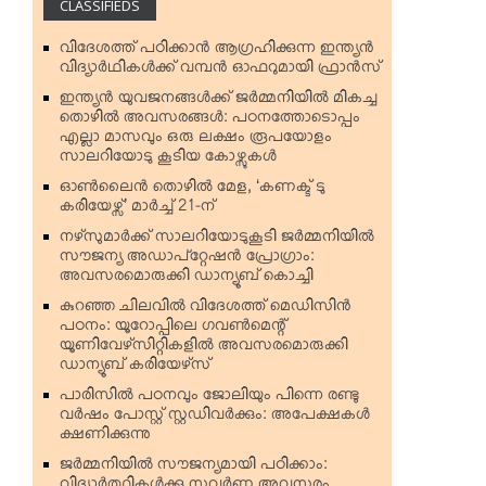
CLASSIFIEDS
വിദേശത്ത് പഠിക്കാന്‍ ആഗ്രഹിക്കുന്ന ഇന്ത്യന്‍
വിദ്യാര്‍ഥികള്‍ക്ക് വമ്പന്‍ ഓഫറുമായി ഫ്രാന്‍സ്
ഇന്ത്യന്‍ യുവജനങ്ങള്‍ക്ക് ജര്‍മ്മനിയില്‍ മികച്ച
തൊഴില്‍ അവസരങ്ങള്‍: പഠനത്തോടൊപ്പം
എല്ലാ മാസവും ഒരു ലക്ഷം രൂപയോളം
സാലറിയോടു കൂടിയ കോഴ്സുകള്‍
ഓണ്‍ലൈന്‍ തൊഴില്‍ മേള, ‘കണക്ട് ടു
കരിയേഴ്സ്’ മാര്‍ച്ച് 21-ന്
നഴ്‌സുമാര്‍ക്ക് സാലറിയോടുകൂടി ജര്‍മ്മനിയില്‍
സൗജന്യ അഡാപ്റ്റേഷന്‍ പ്രോഗ്രാം:
അവസരമൊരുക്കി ഡാന്യൂബ് കൊച്ചി
കുറഞ്ഞ ചിലവില്‍ വിദേശത്ത് മെഡിസിന്‍
പഠനം: യൂറോപ്പിലെ ഗവണ്‍മെന്റ്
യൂണിവേഴ്‌സിറ്റികളില്‍ അവസരമൊരുക്കി
ഡാന്യൂബ് കരിയേഴ്‌സ്
പാരിസില്‍ പഠനവും ജോലിയും പിന്നെ രണ്ടു
വര്‍ഷം പോസ്റ്റ് സ്റ്റഡിവര്‍ക്കും: അപേക്ഷകള്‍
ക്ഷണിക്കുന്നു
ജര്‍മ്മനിയില്‍ സൗജന്യമായി പഠിക്കാം: