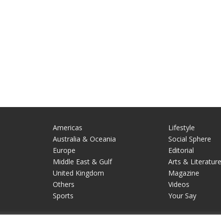
Americas
Lifestyle
Australia & Oceania
Social Sphere
Europe
Editorial
Middle East & Gulf
Arts & Literatur
United Kingdom
Magazine
Others
Videos
Sports
Your Say