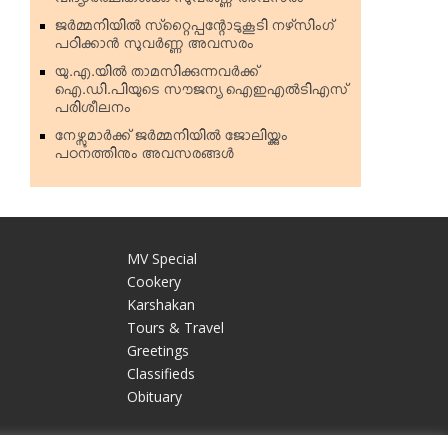
വിദ്യാര്‍ത്ഥികള്‍ക്കു സുവര്‍ണ്ണ അവസരം
ജര്‍മ്മനിയില്‍ സ്‌റ്റൈപ്പന്റോടുകൂടി നഴ്‌സിംഗ്
പഠിക്കാന്‍ സുവര്‍ണ്ണ അവസരം
യു.എ.യില്‍ താമസിക്കുന്നവര്‍ക്ക്
ഐ.ഡി.പിയുടെ സൗജന്യ ഐഇഎല്‍ടിഎസ്
പരിശീലനം
നേഴ്സുമാര്‍ക്ക് ജര്‍മ്മനിയില്‍ ജോലിയ്ക്കും
പഠനത്തിനും അവസരങ്ങള്‍
MV Special
Cookery
Karshakan
e
Tours & Travel
Greetings
Classifieds
Obituary