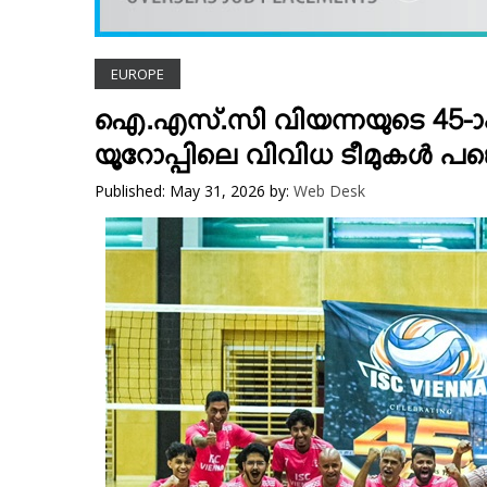
VIDEOS
YOUR SAY
EUROPE
COOKERY
KARSHAKAN
ഐ.എസ്.സി വിയന്നയുടെ 45-ാം വാ
TOURS & TRAVEL
യൂറോപ്പിലെ വിവിധ ടീമുകള്‍ പങ്കെ
GREETINGS
Published: May 31, 2026
by:
Web Desk
CLASSIFIEDS
OBITUARY