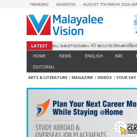
TRENDING
ADVERTISE
AUGUST 7TH FRIDAY 2026 GM
HOME
NEWS
ENGLISH
NRI
LATEST
ം തമ്മില്‍ സംഘര്‍ഷം; കേണലടക്കം 40 ജവാന്മാര്‍ക്കെതിരെ വധശ
ENTERTAINMENT
HOME
NEWS
ENGLISH
NRI
MV SPECIAL
EDITORIAL
SPORTS
ARTS & LITERATURE
MAGAZINE
VIDEOS
YOUR SAY
LIFESTYLE
TECH & AUTO
SOCIAL SPHERE
EDITORIAL
ARTS & LITERATURE
MAGAZINE