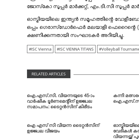
ജോസ്‌കോ സൂപ്പര്‍ മാര്‍ക്കറ്റ്, എം.ടി.സി സൂപ്പര്‍ മ
ഓസ്ട്രിയയിലെ ഇന്ത്യന്‍ സമൂഹത്തിന്റെ വോളീബോള്‍ 
ഒപ്പം ഗെരാസ്‌ഡോര്‍ഫെര്‍ മലയാളി ഫെറൈന്റെ (G
ക്ഷണിക്കുന്നതായി സംഘാടകര്‍ അറിയിച്ചു.
ISC Vienna
ISC VIENNA TITANS
Volleyball Tournam
RELATED ARTICLES
ഐ.എസ്.സി. വിയന്നയുടെ 45-ാം
കന്നി മത്സര
വാര്‍ഷിക ടൂര്‍ണമെന്റിന് ഉജ്ജ്വല
ഐ.എസ്.സി. 
സമാപനം: ടൈറ്റന്‍സിന് കിരീടം
ഐ എസ് സി വിയന്ന ടൈറ്റന്‍സിന്
ഓസ്ട്രിയയ
ഉജ്ജ്വല വിജയം
വേദികള്‍ ക
വിയന്നയ്ക്ക് പ