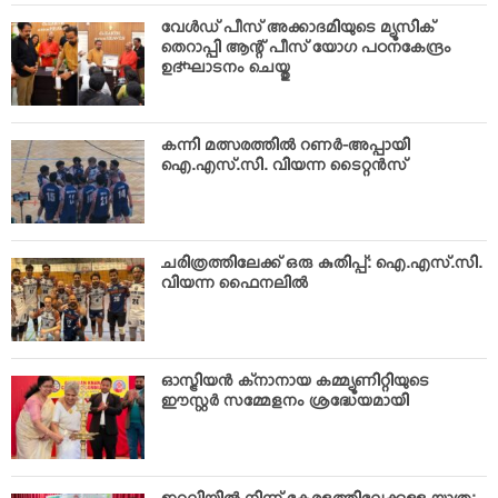
വേള്‍ഡ് പീസ് അക്കാദമിയുടെ മ്യൂസിക്
തെറാപ്പി ആന്റ് പീസ് യോഗ പഠനകേന്ദ്രം
ഉദ്ഘാടനം ചെയ്തു
കന്നി മത്സരത്തില്‍ റണര്‍-അപ്പായി
ഐ.എസ്.സി. വിയന്ന ടൈറ്റന്‍സ്
ചരിത്രത്തിലേക്ക് ഒരു കുതിപ്പ്: ഐ.എസ്.സി.
വിയന്ന ഫൈനലില്‍
ഓസ്ട്രിയന്‍ ക്‌നാനായ കമ്മ്യൂണിറ്റിയുടെ
ഈസ്റ്റര്‍ സമ്മേളനം ശ്രദ്ധേയമായി