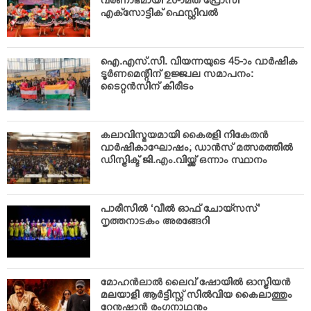
വര്‍ണാഭമായി 26-ാമത് പ്രോസി
എക്‌സോട്ടിക് ഫെസ്റ്റിവല്‍
ഐ.എസ്.സി. വിയന്നയുടെ 45-ാം വാര്‍ഷിക
ടൂര്‍ണമെന്റിന് ഉജ്ജ്വല സമാപനം:
ടൈറ്റന്‍സിന് കിരീടം
കലാവിസ്മയമായി കൈരളി നികേതന്‍
വാര്‍ഷികാഘോഷം; ഡാന്‍സ് മത്സരത്തില്‍
ഡിസ്ട്രിക്ട് ജി.എം.വിയ്ക്ക് ഒന്നാം സ്ഥാനം
പാരീസില്‍ ‘വീല്‍ ഓഫ് ചോയ്‌സസ്’
നൃത്തനാടകം അരങ്ങേറി
മോഹന്‍ലാല്‍ ലൈവ് ഷോയില്‍ ഓസ്ട്രിയന്‍
മലയാളി ആര്‍ട്ടിസ്റ്റ് സില്‍വിയ കൈലാത്തും
റേനുഷാന്‍ രംഗനാഥനും